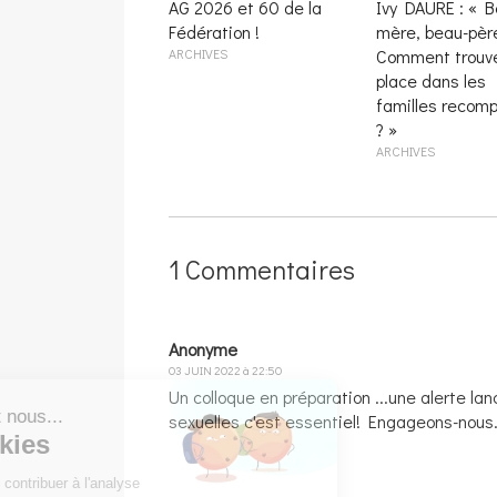
AG 2026 et 60 de la
Ivy DAURE : « Be
Fédération !
mère, beau-père
ARCHIVES
Comment trouve
place dans les
familles recom
? »
ARCHIVES
1 Commentaires
Anonyme
Continuer sans accepter
03 JUIN 2022 à 22:50
Un colloque en préparation ...une alerte la
Bonjour c'est nous...
sexuelles c'est essentiel! Engageons-nous.
Les Cookies
Notre rôle est de contribuer à l'analyse