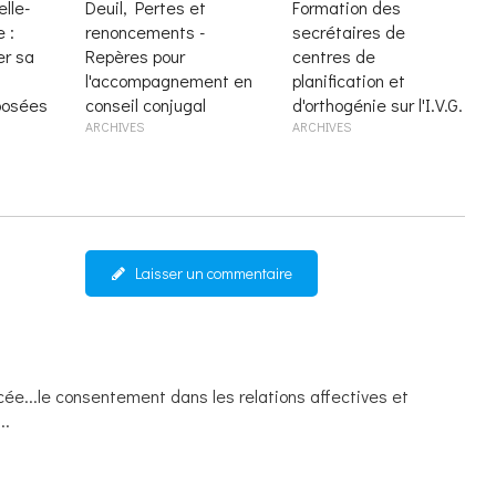
lle-
Deuil, Pertes et
Formation des
 :
renoncements -
secrétaires de
r sa
Repères pour
centres de
l'accompagnement en
planification et
posées
conseil conjugal
d'orthogénie sur l'I.V.G.
ARCHIVES
ARCHIVES
Laisser un commentaire
ncée...le consentement dans les relations affectives et
..