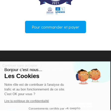
Pour commander et payer
Continuer sans accepter
La Fédération Nationale Couples et Familles
28 place Saint-Georges
75009
Paris
Bonjour c'est nous...
Les Cookies
Plan du site
Notre rôle est de contribuer à l'analyse du
Mentions légales
trafic et au bon fonctionnement de ce site.
C'est OK pour vous ?
Lire la politique de confidentialité
Création et référencement du site par Simplébo
Consentements certifiés par